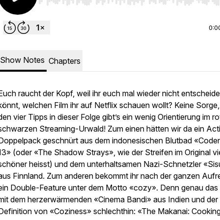
Use Left/Right to seek, Home/End to jump to start o
0:0
Show Notes
Chapters
Euch raucht der Kopf, weil ihr euch mal wieder nicht entscheid
könnt, welchen Film ihr auf Netflix schauen wollt? Keine Sorge,
den vier Tipps in dieser Folge gibt’s ein wenig Orientierung im ro
schwarzen Streaming-Urwald! Zum einen hätten wir da ein Act
Doppelpack geschnürt aus dem indonesischen Blutbad «Cod
13» (oder «The Shadow Strays», wie der Streifen im Original vi
schöner heisst) und dem unterhaltsamen Nazi-Schnetzler «Sis
aus Finnland. Zum anderen bekommt ihr nach der ganzen Auf
ein Double-Feature unter dem Motto «cozy». Denn genau das 
mit dem herzerwärmenden «Cinema Bandi» aus Indien und der
Definition von «Coziness» schlechthin: «The Makanai: Cooking