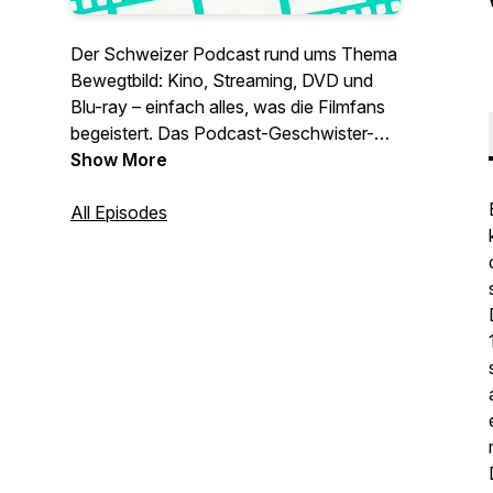
Der Schweizer Podcast rund ums Thema
Bewegtbild: Kino, Streaming, DVD und
Blu-ray – einfach alles, was die Filmfans
begeistert. Das Podcast-Geschwister-
Duo Anja und Jan haben die Filmliebe im
Show More
Blut. Leidenschaftlich diskutieren sie über
aktuelle Neustarts aus Hollywood,
All Episodes
schwärmen über Filmperlen aus den
verschiedensten Regionen der Welt und
blicken auch immer wieder zurück auf die
Kinogeschichte. Gemütliche Talks,
kritische Diskussionen und ausführliche
Specials. Von Filmliebenden für
Filmliebende.