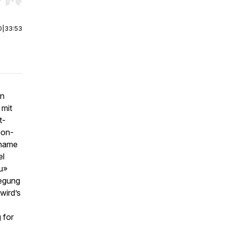
r end. Hold shift to jump forward or backward.
0
|
33:53
en
 mit
t-
ion-
ename
el
u»
regung
wird’s
 for