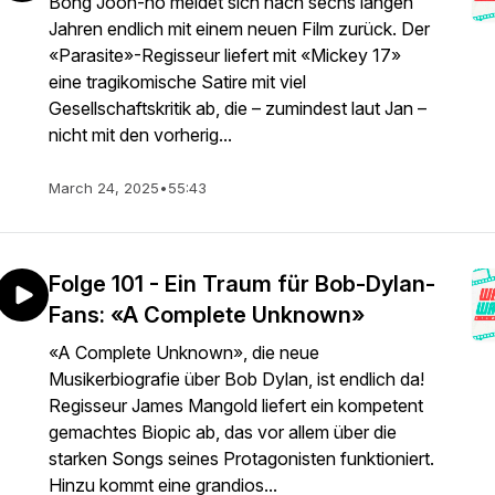
Bong Joon-ho meldet sich nach sechs langen
Jahren endlich mit einem neuen Film zurück. Der
«Parasite»-Regisseur liefert mit «Mickey 17»
eine tragikomische Satire mit viel
Gesellschaftskritik ab, die – zumindest laut Jan –
nicht mit den vorherig...
March 24, 2025
•
55:43
Folge 101 - Ein Traum für Bob-Dylan-
Fans: «A Complete Unknown»
«A Complete Unknown», die neue
Musikerbiografie über Bob Dylan, ist endlich da!
Regisseur James Mangold liefert ein kompetent
gemachtes Biopic ab, das vor allem über die
starken Songs seines Protagonisten funktioniert.
Hinzu kommt eine grandios...