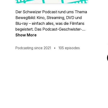
Der Schweizer Podcast rund ums Thema
Bewegtbild: Kino, Streaming, DVD und
Blu-ray – einfach alles, was die Filmfans
begeistert. Das Podcast-Geschwister-
Duo Anja und Jan haben die Filmliebe im
Show More
Blut. Leidenschaftlich diskutieren sie über
aktuelle Neustarts aus Hollywood,
Podcasting since 2021
•
105 episodes
schwärmen über Filmperlen aus den
verschiedensten Regionen der Welt und
blicken auch immer wieder zurück auf die
Kinogeschichte. Gemütliche Talks,
kritische Diskussionen und ausführliche
Specials. Von Filmliebenden für
Filmliebende.